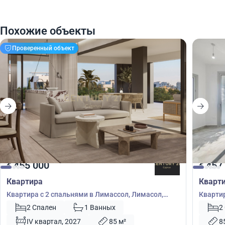
Похожие объекты
Проверенный объект
455 000
457
€
€
Квартира
Кварт
Квартира с 2 спальнями в Лимассол, Лимасол,
Квартир
Кипр № 54044
Кипр №
2 Спален
1 Ванных
2
IV квартал, 2027
85 м²
8