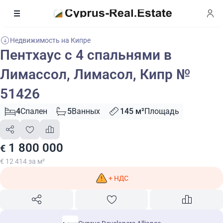
Недвижимость на Кипре
Пентхаус с 4 спальнями в
Лимассол, Лимасол, Кипр №
51426
4
Спален
5
Ванных
145 м²
Площадь
1 800 000
€
€ 12 414 за м²
+ НДС