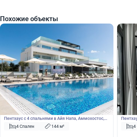
Похожие объекты
1 050 000
1 48
€
€
Пентхаус
Пентх
Пентхаус с 4 спальнями в Айя Напа, Аммохостос,
Пентхау
Кипр № 42818
Лимасо
4 Спален
144 м²
4