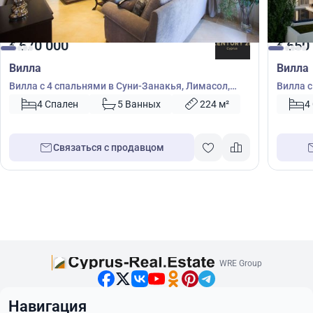
670 000
650
€
€
Вилла
Вилла
Вилла с 4 спальнями в Суни-Занакья, Лимасол,
Вилла с
Кипр № 55035
38455
4 Спален
5 Ванных
224 м²
4
Связаться с продавцом
WRE Group
Навигация