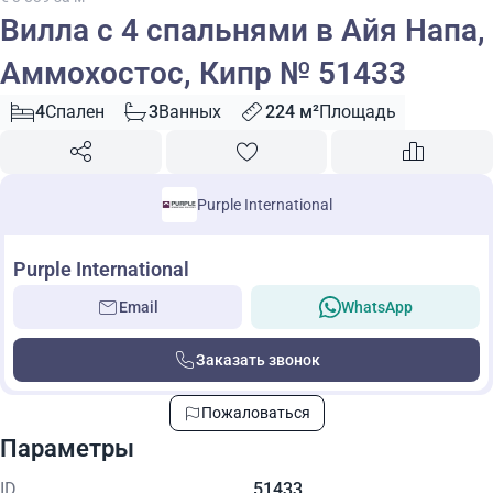
Вилла с 4 спальнями в Айя Напа,
Аммохостос, Кипр № 51433
4
Спален
3
Ванных
224 м²
Площадь
Purple International
Purple International
Email
WhatsApp
Заказать звонок
Пожаловаться
Параметры
ID
51433