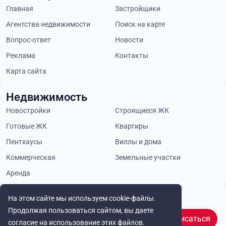
Главная
Застройщики
Агентства недвижимости
Поиск на карте
Вопрос-ответ
Новости
Реклама
Контакты
Карта сайта
Недвижимость
Новостройки
Строящиеся ЖК
Готовые ЖК
Квартиры
Пентхаусы
Виллы и дома
Коммерческая
Земельные участки
Аренда
Будьте в курсе
На этом сайте мы используем cookie-файлы.
Продолжая пользоваться сайтом, вы даете
Подписаться
согласие на использование этих файлов.