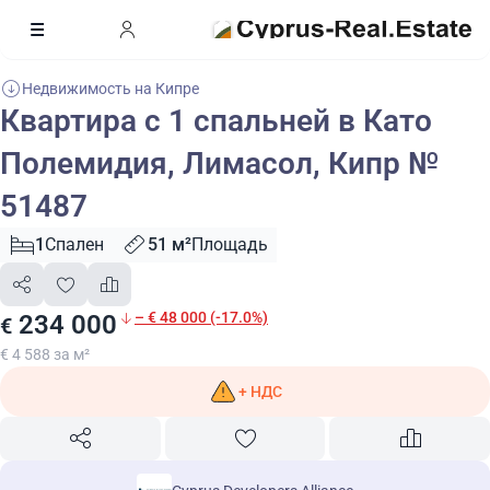
Недвижимость на Кипре
Квартира с 1 спальней в Като
Полемидия, Лимасол, Кипр №
51487
1
Спален
51 м²
Площадь
– € 48 000 (-17.0%)
234 000
€
€ 4 588 за м²
+ НДС