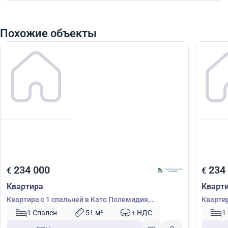
Похожие объекты
234 000
234
€
€
Квартира
Кварт
Квартира с 1 спальней в Като Полемидия,
Квартир
Лимасол, Кипр № 51485
Лимасо
1 Спален
51 м²
+ НДС
1