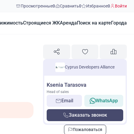
Просмотренные
0
Сравнить
0
Избранное
0
Войти
ижимость
Строящиеся ЖК
Аренда
Поиск на карте
Города
Cyprus Developers Alliance
Ksenia Tarasova
Head of sales
Email
WhatsApp
Заказать звонок
Пожаловаться