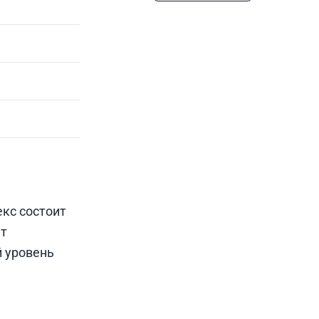
кс состоит
ат
й уровень