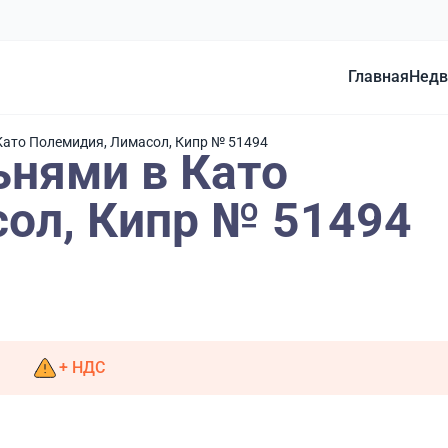
Главная
Недв
 Като Полемидия, Лимасол, Кипр № 51494
ьнями в Като
ол, Кипр № 51494
+ НДС