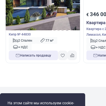
345 000
346 0
€
€
Квартира
Квартира
Квартира с 2 спальнями в Кония, Пафос,
Квартира с 
Кипр № 44830
Лимасол, Ки
2 Спален
77 м²
2 Спа
+ НДС
+ НДС
Написать продавцу
Напи
WRE Group
На этом сайте мы используем cookie-
© Cyprus Realestate 2026. Все права защищены!