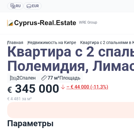
RU
EUR
WRE Group
Главная
Недвижимость на Кипре
Квартира с 2 спальнями в
Квартира с 2 спал
Полемидия, Лимас
2
Спален
77 м²
Площадь
345 000
– € 44 000 (-11.3%)
€
€ 4 481 за м²
Параметры