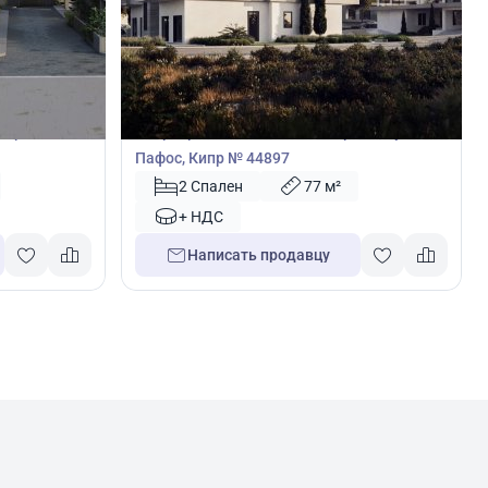
340 000
€
Квартира
варгос,
Квартира с 2 спальнями в Героскипу,
Пафос, Кипр № 44897
2 Спален
77 м²
+ НДС
Написать продавцу