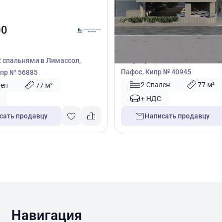
340 000
00
€
Квартира
Квартира с 2 спальнями в Ана
2 спальнями в Лимассол,
Пафос, Кипр № 40945
пр № 56885
2 Спален
77 м²
лен
77 м²
+ НДС
сать продавцу
Написать продавцу
Навигация