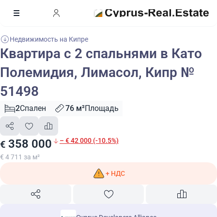
Недвижимость на Кипре
Квартира с 2 спальнями в Като
Полемидия, Лимасол, Кипр №
51498
2
Спален
76 м²
Площадь
– € 42 000 (-10.5%)
358 000
€
€ 4 711 за м²
+ НДС