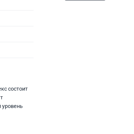
кс состоит
ат
й уровень