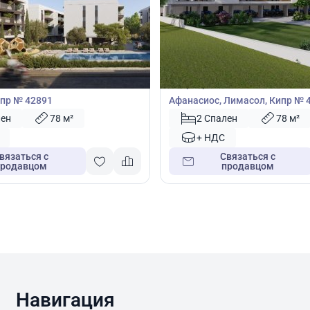
83
400 300
€
Квартира
2 спальнями в Асоматос,
Квартира с 2 спальнями в Аги
пр № 42891
Афанасиос, Лимасол, Кипр № 
лен
78 м²
2 Спален
78 м²
+ НДС
вязаться с
Связаться с
продавцом
продавцом
Навигация