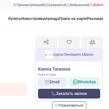
Просмотренные
0
Сравнить
0
Избранное
0
Войти
Купить
Новостройки
Аренда
Поиск на карте
Реклама
Cyprus Developers Alliance
Ksenia Tarasova
Head of sales
Email
WhatsApp
Заказать звонок
Пожаловаться