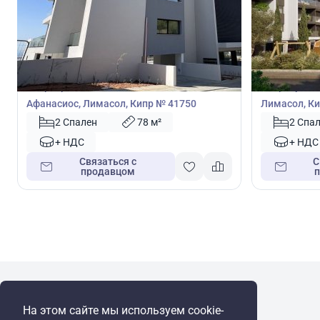
405 000
402 1
€
€
Квартира
Квартира
Квартира с 2 спальнями в Агиос
Квартира с 
Афанасиос, Лимасол, Кипр № 41750
Лимасол, Ки
2 Спален
78 м²
2 Спа
+ НДС
+ НДС
Связаться с
С
продавцом
WRE Group
На этом сайте мы используем cookie-
© Cyprus Realestate 2026. Все права защищены!