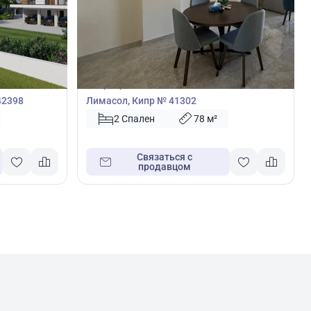
400 000
€
Квартира
ос
Квартира с 2 спальнями в Лимассол,
42398
Лимасол, Кипр № 41302
2 Спален
78 м²
Связаться с
продавцом