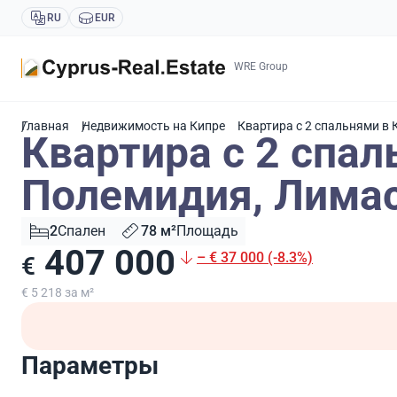
RU
EUR
WRE Group
Главная
Недвижимость на Кипре
Квартира с 2 спальнями в
Квартира с 2 спал
Полемидия, Лимас
2
Спален
78 м²
Площадь
407 000
– € 37 000 (-8.3%)
€
€ 5 218 за м²
Параметры