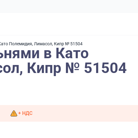
 Като Полемидия, Лимасол, Кипр № 51504
ьнями в Като
ол, Кипр № 51504
+ НДС