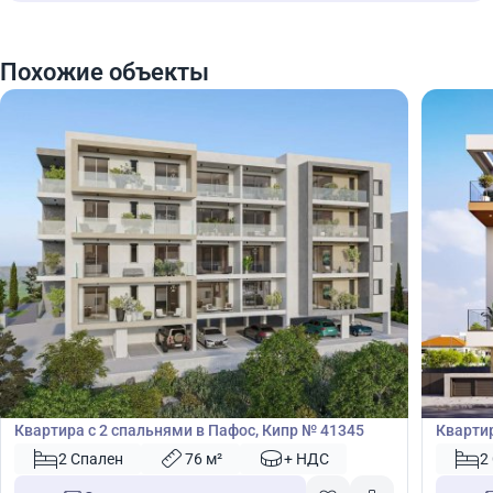
Похожие объекты
375 000
375
€
€
Квартира
Кварт
Квартира с 2 спальнями в Пафос, Кипр № 41345
Квартир
Лимасо
2 Спален
76 м²
+ НДС
2