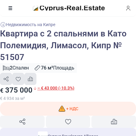
Недвижимость на Кипре
Квартира с 2 спальнями в Като
Полемидия, Лимасол, Кипр №
51507
2
Спален
76 м²
Площадь
– € 43 000 (-10.3%)
375 000
€
€ 4 934 за м²
+ НДС