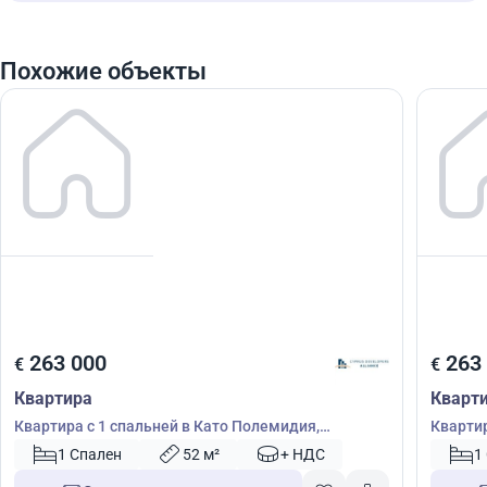
Похожие объекты
263 000
263
€
€
Квартира
Кварт
Квартира с 1 спальней в Като Полемидия,
Квартир
Лимасол, Кипр № 51511
Лимасо
1 Спален
52 м²
+ НДС
1