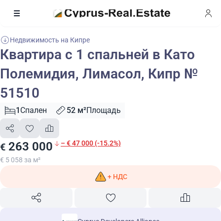
Недвижимость на Кипре
Квартира с 1 спальней в Като
Полемидия, Лимасол, Кипр №
51510
1
Спален
52 м²
Площадь
– € 47 000 (-15.2%)
263 000
€
€ 5 058 за м²
+ НДС