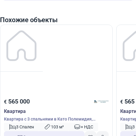
Похожие объекты
565 000
565
€
€
Квартира
Кварт
Квартира с 3 спальнями в Като Полемидия,
Квартир
Лимасол, Кипр № 51514
Лимасо
3 Спален
103 м²
+ НДС
3