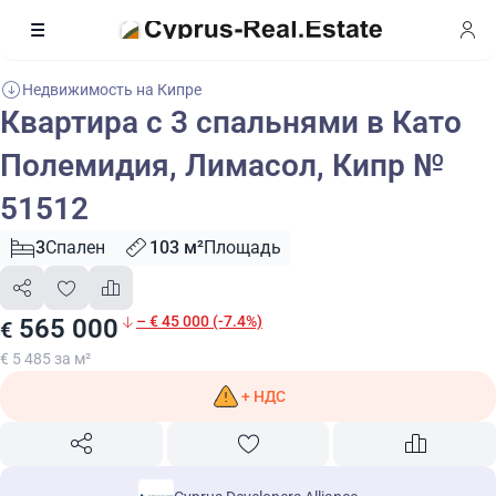
Недвижимость на Кипре
Квартира с 3 спальнями в Като
Полемидия, Лимасол, Кипр №
51512
3
Спален
103 м²
Площадь
– € 45 000 (-7.4%)
565 000
€
€ 5 485 за м²
+ НДС