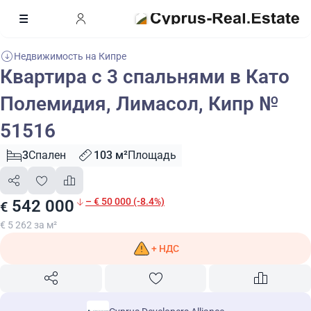
Недвижимость на Кипре
Квартира с 3 спальнями в Като
Полемидия, Лимасол, Кипр №
51516
3
Спален
103 м²
Площадь
– € 50 000 (-8.4%)
542 000
€
€ 5 262 за м²
+ НДС