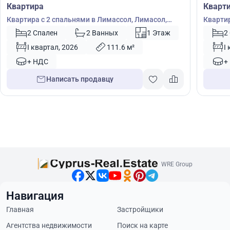
Квартира
Кварт
Квартира с 2 спальнями в Лимассол, Лимасол,
Квартир
Кипр № 24031
Кипр №
2 Спален
2 Ванных
1 Этаж
2
I квартал, 2026
111.6 м²
I
+ НДС
+
Написать продавцу
WRE Group
Навигация
Главная
Застройщики
Агентства недвижимости
Поиск на карте