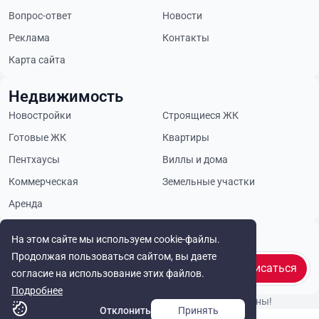
Вопрос-ответ
Новости
Реклама
Контакты
Карта сайта
Недвижимость
Новостройки
Строящиеся ЖК
Готовые ЖК
Квартиры
Пентхаусы
Виллы и дома
Коммерческая
Земельные участки
Аренда
Будьте в курсе
На этом сайте мы используем cookie-файлы.
Продолжая пользоваться сайтом, вы даете
Подписаться
согласие на использование этих файлов.
Подробнее
© Cyprus Realestate 2026. Все права защищены!
Отклонить
Принять