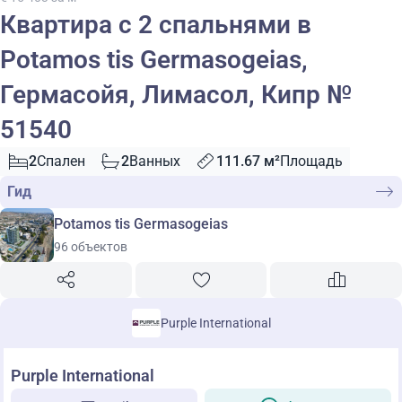
Квартира с 2 спальнями в
Potamos tis Germasogeias,
Гермасойя, Лимасол, Кипр №
51540
2
Спален
2
Ванных
111.67 м²
Площадь
Гид
Potamos tis Germasogeias
96 объектов
Purple International
Purple International