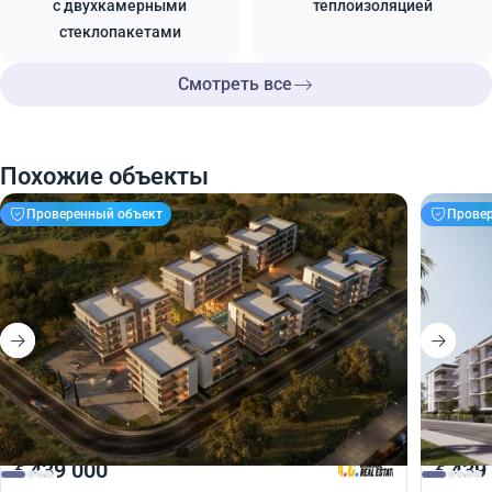
с двухкамерными
теплоизоляцией
стеклопакетами
Смотреть все
Похожие объекты
Проверенный объект
Прове
439 000
439
€
€