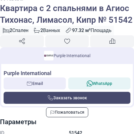
Квартира с 2 спальнями в Агиос
Тихонас, Лимасол, Кипр № 51542
2
Спален
2
Ванных
97.32 м²
Площадь
Purple International
Purple International
Email
WhatsApp
Заказать звонок
Пожаловаться
Параметры
ID
51542