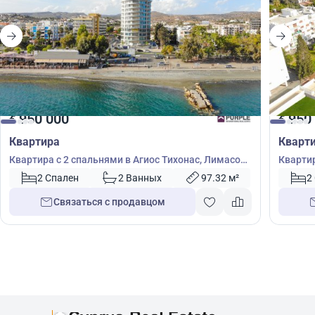
950 000
950
€
€
Квартира
Кварт
Квартира с 2 спальнями в Агиос Тихонас, Лимасол,
Квартир
Кипр № 51543
Кипр №
2 Спален
2 Ванных
97.32 м²
2
Связаться с продавцом