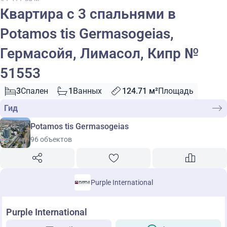
Квартира с 3 спальнями в
Potamos tis Germasogeias,
Гермасойя, Лимасол, Кипр №
51553
3
Спален
1
Ванных
124.71 м²
Площадь
Гид
Potamos tis Germasogeias
96 объектов
Purple International
Purple International