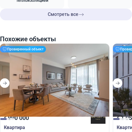
теплоизоляцией
Смотреть все
Похожие объекты
Проверенный объект
Прове
990 000
1 05
€
€
Квартира
Кварт