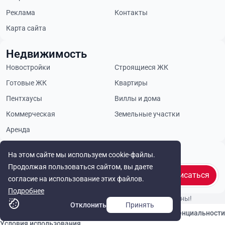
Реклама
Контакты
Карта сайта
Недвижимость
Новостройки
Строящиеся ЖК
Готовые ЖК
Квартиры
Пентхаусы
Виллы и дома
Коммерческая
Земельные участки
Аренда
Будьте в курсе
На этом сайте мы используем cookie-файлы.
Продолжая пользоваться сайтом, вы даете
Подписаться
согласие на использование этих файлов.
Подробнее
© Cyprus Realestate 2026. Все права защищены!
Отклонить
Принять
Связаться с нами
Политика конфиденциальности
Условия использования