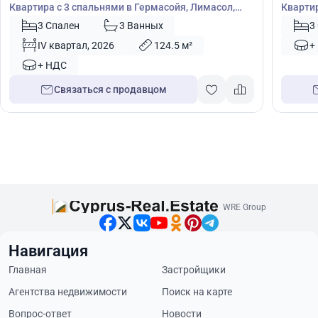
Квартира с 3 спальнями в Гермасойя, Лимасол,
Квартир
Кипр № 31141
Germaso
3 Спален
3 Ванных
3
IV квартал, 2026
124.5 м²
+
+ НДС
Связаться с продавцом
WRE Group
Навигация
Главная
Застройщики
Агентства недвижимости
Поиск на карте
Вопрос-ответ
Новости