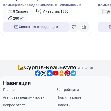
Коммерческая недвижимость с 8 спальнями в
Коммер
Перволия, Ларнака, Кипр № 39789
Эписко
8 Спален
IV квартал, 1990
6
280 м²
Связаться с продавцом
WRE Group
Навигация
Главная
Застройщики
Агентства недвижимости
Поиск на карте
Вопрос-ответ
Новости