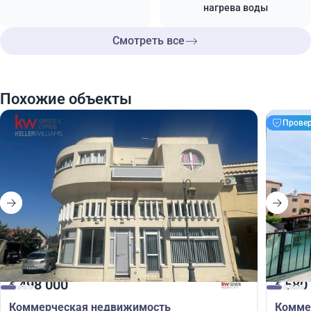
нагрева воды
Смотреть все
Похожие объекты
Прове
498 000
580
€
€
Коммерческая недвижимость
Комме