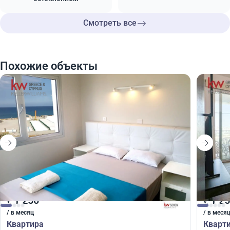
Смотреть все
Похожие объекты
1 250
1 2
€
€
/ в месяц
/ в меся
Квартира
Кварт