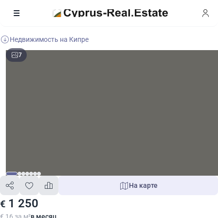
Недвижимость на Кипре
7
На карте
1 250
€
€ 16 за м²
в месяц