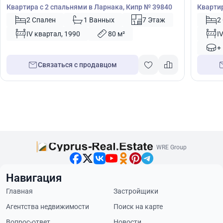
Квартира с 2 спальнями в Ларнака, Кипр № 39840
Квартир
№ 4006
2 Спален
1 Ванных
7 Этаж
2
IV квартал, 1990
80 м²
I
+
Связаться с продавцом
WRE Group
Навигация
Главная
Застройщики
Агентства недвижимости
Поиск на карте
Вопрос-ответ
Новости