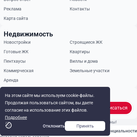
Реклама
Контакты
Карта сайта
Недвижимость
Новостройки
Строящиеся ЖК
Готовые ЖК
Квартиры
Пентхаусы
Виллы и дома
Коммерческая
Земельные участки
Аренда
Будьте в курсе
На этом сайте мы используем cookie-файлы.
Продолжая пользоваться сайтом, вы даете
Подписаться
согласие на использование этих файлов.
Подробнее
© Cyprus Realestate 2026. Все права защищены!
Отклонить
Принять
Связаться с нами
Политика конфиденциальности