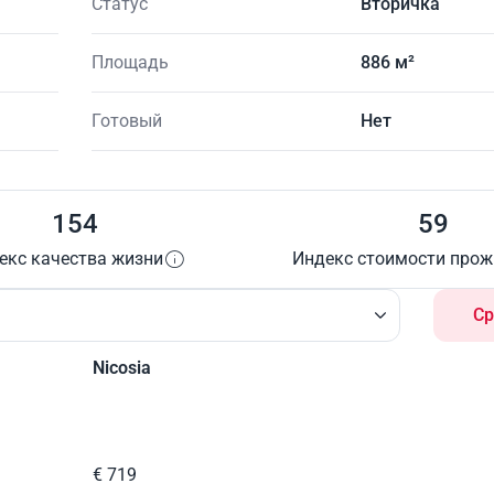
Статус
Вторичка
Площадь
886 м²
Готовый
Нет
154
59
екс качества жизни
Индекс стоимости про
Ср
Nicosia
€ 719