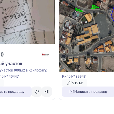
00
245 000
€
й участок
Земельный участок
часток 900м2 в Ксилофагу,
Земельный участок 919м2 в Л
пр № 40447
Кипр № 39943
919 м²
сать продавцу
Написать продавцу