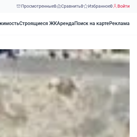
Просмотренные
0
Сравнить
0
Избранное
0
Войти
жимость
Строящиеся ЖК
Аренда
Поиск на карте
Реклама