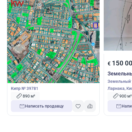
365 000
150 0
€
€
Земельный участок
Земельны
Земельный участок 890м2 в Ларнака,
Земельный у
Кипр № 39781
Ларнака, Ки
890 м²
900 м²
Написать продавцу
Напи