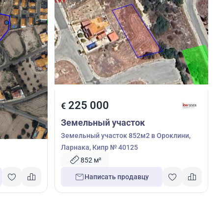
225 000
€
Земельный участок
арнака,
Земельный участок 852м2 в Ороклини,
Ларнака, Кипр № 40125
852 м²
Написать продавцу