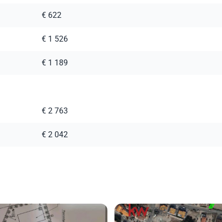
€ 622
€ 1 526
€ 1 189
€ 2 763
€ 2 042