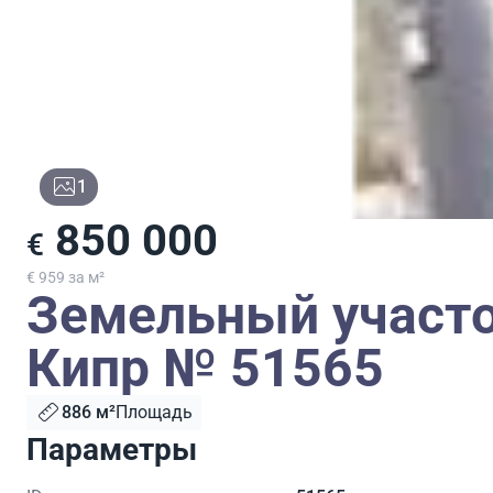
1
850 000
€
€ 959 за м²
Земельный участо
Кипр № 51565
886 м²
Площадь
Параметры