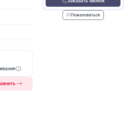
Заказать звонок
Пожаловаться
живания
авнить