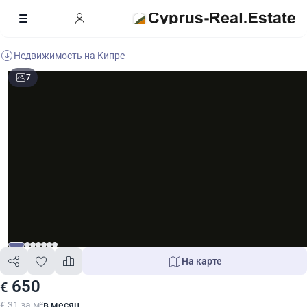
Недвижимость на Кипре
7
На карте
650
€
€ 31 за м²
в месяц