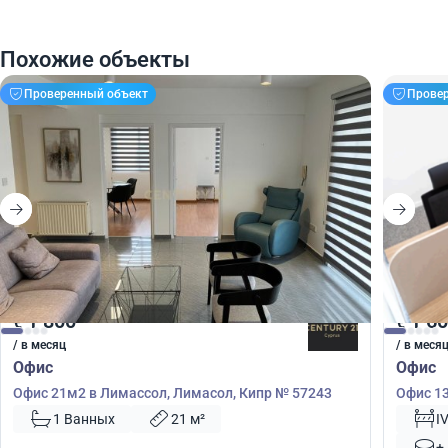
Похожие объекты
Проверенный объект
Прове
1 800
1 6
€
€
/ в месяц
/ в меся
Офис
Офис
Офис 21м2 в Лимассол, Лимасол, Кипр № 57243
Офис 13
57241
1 Ванных
21 м²
I
+