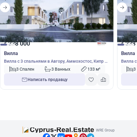
238 000
238
€
€
Вилла
Вилла
Вилла с 3 спальнями в Авгору, Аммохостос, Кипр №
Вилла с
51587
51589
3 Спален
3 Ванных
133 м²
3
Написать продавцу
WRE Group