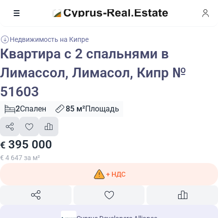
Недвижимость на Кипре
Квартира с 2 спальнями в
Лимассол, Лимасол, Кипр №
51603
2
Спален
85 м²
Площадь
395 000
€
€ 4 647 за м²
+ НДС