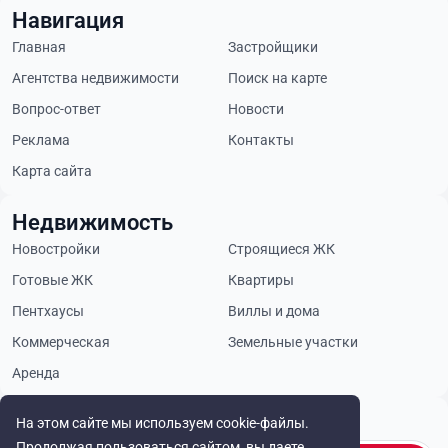
Навигация
Главная
Застройщики
Агентства недвижимости
Поиск на карте
Вопрос-ответ
Новости
Реклама
Контакты
Карта сайта
Недвижимость
Новостройки
Строящиеся ЖК
Готовые ЖК
Квартиры
Пентхаусы
Виллы и дома
Коммерческая
Земельные участки
Аренда
Будьте в курсе
На этом сайте мы используем cookie-файлы.
Продолжая пользоваться сайтом, вы даете