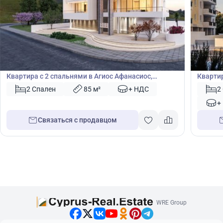
395 000
395
€
€
Квартира
Кварт
Квартира с 2 спальнями в Агиос Афанасиос,
Квартир
Лимасол, Кипр № 45311
Кипр №
2 Спален
85 м²
+ НДС
2
+
Связаться с продавцом
WRE Group