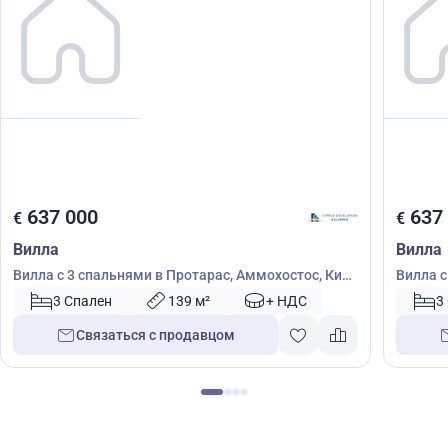
637 000
637
€
€
Вилла
Вилла
Вилла с 3 спальнями в Протарас, Аммохостос, Кипр
Вилла с
№ 51606
№ 5160
3 Спален
139 м²
+ НДС
3
Связаться с продавцом