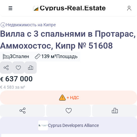
Недвижимость на Кипре
Вилла с 3 спальнями в Протарас,
Аммохостос, Кипр № 51608
3
Спален
139 м²
Площадь
637 000
€
€ 4 583 за м²
+ НДС
Cyprus Developers Alliance