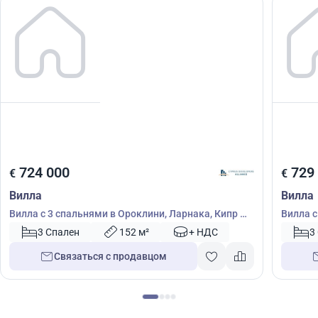
724 000
729
€
€
Вилла
Вилла
Вилла с 3 спальнями в Ороклини, Ларнака, Кипр №
Вилла с
51642
51638
3 Спален
152 м²
+ НДС
3
Связаться с продавцом