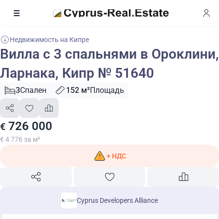
Недвижимость на Кипре
Вилла с 3 спальнями в Ороклини,
Ларнака, Кипр № 51640
3
Спален
152 м²
Площадь
726 000
€
€ 4 776 за м²
+ НДС
Cyprus Developers Alliance