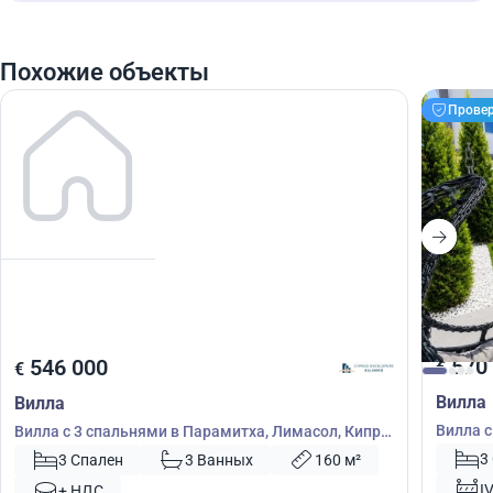
Похожие объекты
Прове
570
546 000
€
€
Вилла
Вилла
Вилла с
Вилла с 3 спальнями в Парамитха, Лимасол, Кипр
55069
№ 51660
3
3 Спален
3 Ванных
160 м²
I
+ НДС