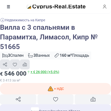
Недвижимость на Кипре
Вилла с 3 спальнями в
Парамитха, Лимасол, Кипр №
51665
3
Спален
3
Ванных
160 м²
Площадь
+ € 26 000 (+5.0%)
546 000
€
€ 3 413 за м²
+ НДС