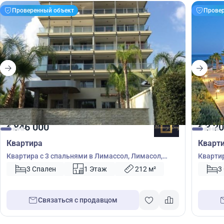
Проверенный объект
Прове
846 000
3 20
€
€
Квартира
Кварт
Квартира с 3 спальнями в Лимассол, Лимасол,
Квартир
Кипр № 38359
Кипр №
3 Спален
1 Этаж
212 м²
3
Связаться с продавцом