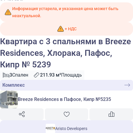
Информация устарела, и указанная цена может быть
неактуальной.
+ НДС
Квартира с 3 спальнями в Breeze
Residences, Хлорака, Пафос,
Кипр № 5239
3
Спален
211.93 м²
Площадь
Комплекс
Breeze Residences в Пафосе, Кипр №5235
Aristo Developers