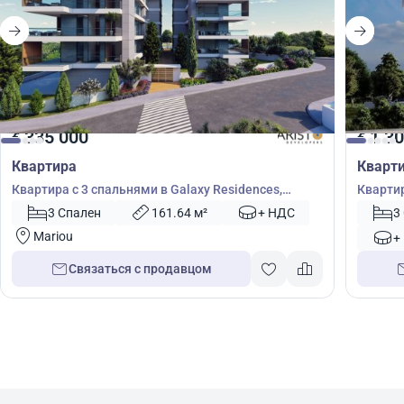
335 000
1 30
€
€
Квартира
Кварт
Квартира с 3 спальнями в Galaxy Residences,
Квартир
Пафос, Кипр № 5257
Кипр №
3 Спален
161.64 м²
+ НДС
3
Mariou
+
Связаться с продавцом