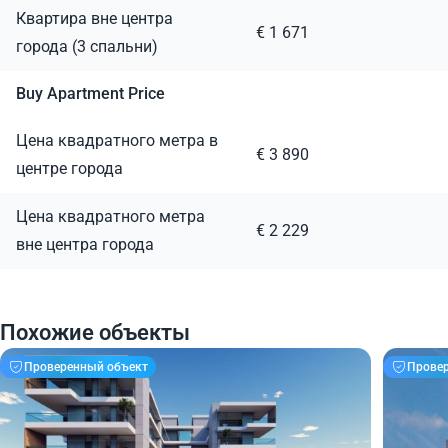
Квартира вне центра
€ 1 671
города (3 спальни)
Buy Apartment Price
Цена квадратного метра в
€ 3 890
центре города
Цена квадратного метра
€ 2 229
вне центра города
Похожие объекты
Проверенный объект
Прове