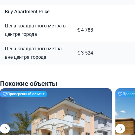
Buy Apartment Price
Цена квадратного метра в
€ 4 788
центре города
Цена квадратного метра
€ 3 524
вне центра города
Похожие объекты
Проверенный объект
Прове