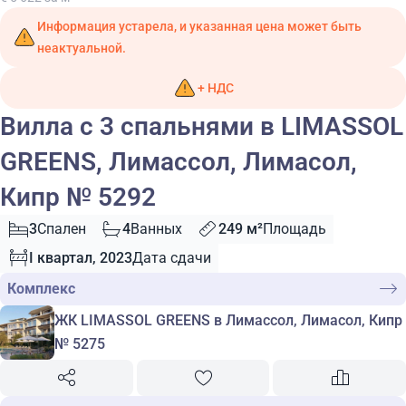
Информация устарела, и указанная цена может быть
неактуальной.
+ НДС
Вилла с 3 спальнями в LIMASSOL
GREENS, Лимассол, Лимасол,
Кипр № 5292
3
Спален
4
Ванных
249 м²
Площадь
I квартал, 2023
Дата сдачи
Комплекс
ЖК LIMASSOL GREENS в Лимассол, Лимасол, Кипр
№ 5275