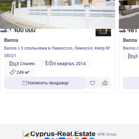
1 400 000
981
€
€
Вилла
Вилла
Вилла с 3 спальнями в Лимассол, Лимасол, Кипр №
Вилла с
38521
3
3 Спален
IV квартал, 2014
249 м²
Написать продавцу
WRE Group