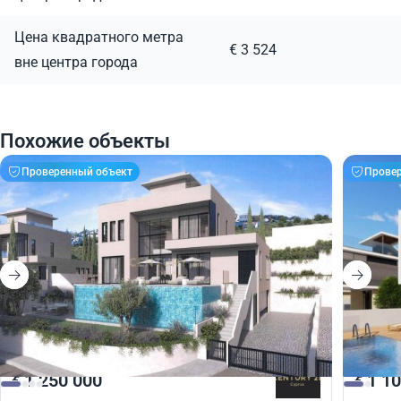
Цена квадратного метра
€ 3 524
вне центра города
Похожие объекты
Проверенный объект
Прове
1 250 000
1 10
€
€