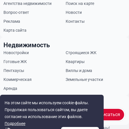
Агентства недвижимости
Поиск на карте
Вопрос-ответ
Новости
Реклама
Контакты
Карта сайта
Недвижимость
Новостройки
Строящиеся ЖК
Готовые ЖК
Квартиры
Пентхаусы
Виллы и дома
Коммерческая
Земельные участки
Аренда
Будьте в курсе
На этом сайте мы используем cookie-файлы.
Продолжая пользоваться сайтом, вы даете
Подписаться
согласие на использование этих файлов.
Подробнее
© Cyprus Realestate 2026. Все права защищены!