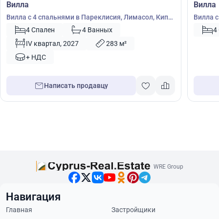
Вилла
Вилла
Вилла с 4 спальнями в Пареклисия, Лимасол, Кипр
Вилла с
№ 55292
4 Спален
4 Ванных
4
IV квартал, 2027
283 м²
+ НДС
Написать продавцу
WRE Group
Навигация
Главная
Застройщики