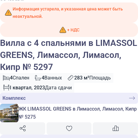
Информация устарела, и указанная цена может быть
неактуальной.
+ НДС
Вилла с 4 спальнями в LIMASSOL
GREENS, Лимассол, Лимасол,
Кипр № 5297
4
Спален
4
Ванных
283 м²
Площадь
I квартал, 2023
Дата сдачи
Комплекс
ЖК LIMASSOL GREENS в Лимассол, Лимасол, Кипр
№ 5275