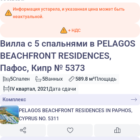
Информация устарела, и указанная цена может быть
неактуальной.
+ НДС
Вилла с 5 спальнями в PELAGOS
BEACHFRONT RESIDENCES,
Пафос, Кипр № 5373
5
Спален
5
Ванных
589.8 м²
Площадь
IV квартал, 2021
Дата сдачи
Комплекс
PELAGOS BEACHFRONT RESIDENCES IN PAPHOS,
CYPRUS NO. 5311