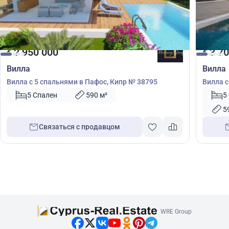
2 950 000
3 70
€
€
Вилла
Вилла
Вилла с 5 спальнями в Пафос, Кипр № 38795
Вилла с
38689
5 Спален
590 м²
5
5
Связаться с продавцом
WRE Group