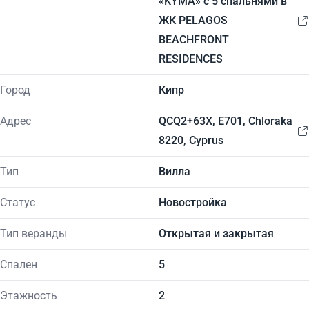
«KYMA» с 5 спальнями в
ЖК PELAGOS
BEACHFRONT
RESIDENCES
Город
Кипр
Адрес
QCQ2+63X, E701, Chloraka
8220, Cyprus
Тип
Вилла
Статус
Новостройка
Тип веранды
Открытая и закрытая
Спален
5
Этажность
2