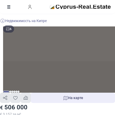
Недвижимость на Кипре
6
На карте
506 000
€
€ 3 157 за м²