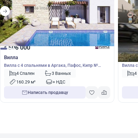
506 000
645
€
€
Вилла
Вилла
Вилла с 4 спальнями в Аргака, Пафос, Кипр №
Вилла с
37873
№ 5008
4 Спален
3 Ванных
4
160.29 м²
+ НДС
Написать продавцу