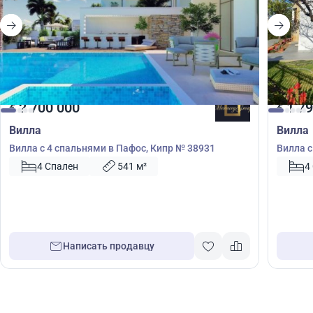
2 700 000
1 79
€
€
Вилла
Вилла
Вилла с 4 спальнями в Пафос, Кипр № 38931
Вилла с
№ 2026
4 Спален
541 м²
4
Написать продавцу