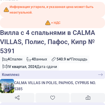
Информация устарела, и указанная цена может быть
неактуальной.
+ НДС
Вилла с 4 спальнями в CALMA
VILLAS, Полис, Пафос, Кипр №
5391
4
Спален
4
Ванных
540.9 м²
Площадь
IV квартал, 2024
Дата сдачи
Комплекс
CALMA VILLAS IN POLIS, PAPHOS, CYPRUS NO.
5385