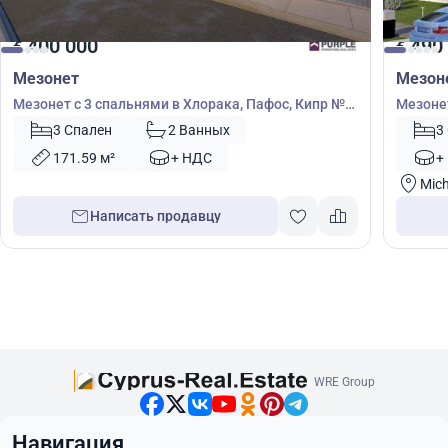
400 000
490
€
€
Мезонет
Мезон
Мезонет с 3 спальнями в Хлорака, Пафос, Кипр №
Мезонет
39188
Кипр №
3 Спален
2 Ванных
3
171.59 м²
+ НДС
+
Mich
Написать продавцу
WRE Group
Навигация