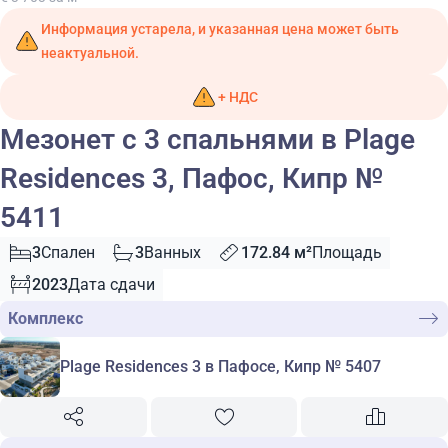
Информация устарела, и указанная цена может быть
неактуальной.
+ НДС
Мезонет с 3 спальнями в Plage
Residences 3, Пафос, Кипр №
5411
3
Спален
3
Ванных
172.84 м²
Площадь
2023
Дата сдачи
Комплекс
Plage Residences 3 в Пафосе, Кипр № 5407