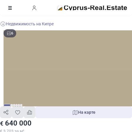
Недвижимость на Кипре
6
На карте
640 000
€
€ 3 703 за м²