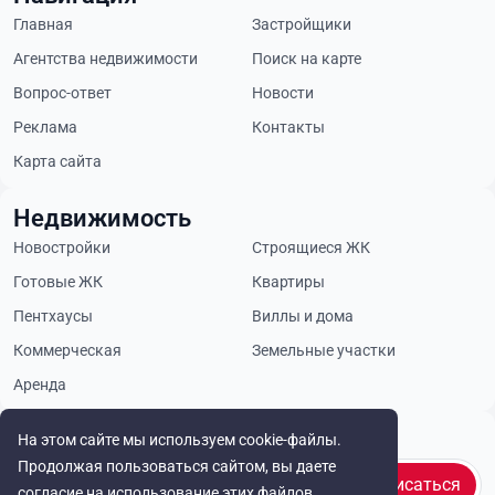
Главная
Застройщики
Агентства недвижимости
Поиск на карте
Вопрос-ответ
Новости
Реклама
Контакты
Карта сайта
Недвижимость
Новостройки
Строящиеся ЖК
Готовые ЖК
Квартиры
Пентхаусы
Виллы и дома
Коммерческая
Земельные участки
Аренда
Будьте в курсе
На этом сайте мы используем cookie-файлы.
Продолжая пользоваться сайтом, вы даете
Подписаться
согласие на использование этих файлов.