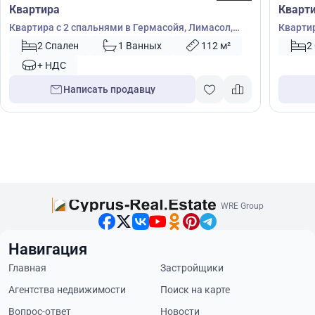
Квартира
Кварт
Квартира с 2 спальнями в Гермасойя, Лимасол,
Квартир
Кипр № 56234
Кипр №
2 Спален
1 Ванных
112 м²
2
+ НДС
Написать продавцу
WRE Group
Навигация
Главная
Застройщики
Агентства недвижимости
Поиск на карте
Вопрос-ответ
Новости