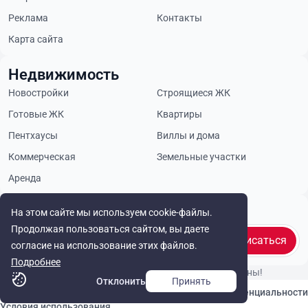
Реклама
Контакты
Карта сайта
Недвижимость
Новостройки
Строящиеся ЖК
Готовые ЖК
Квартиры
Пентхаусы
Виллы и дома
Коммерческая
Земельные участки
Аренда
Будьте в курсе
На этом сайте мы используем cookie-файлы.
Продолжая пользоваться сайтом, вы даете
Подписаться
согласие на использование этих файлов.
Подробнее
© Cyprus Realestate 2026. Все права защищены!
Отклонить
Принять
Связаться с нами
Политика конфиденциальности
Условия использования