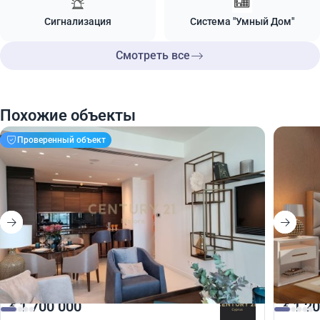
Сигнализация
Система "Умный Дом"
Смотреть все
Похожие объекты
Проверенный объект
1 700 000
1 20
€
€