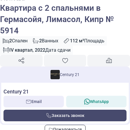
Квартира с 2 спальнями в
Гермасойя, Лимасол, Кипр №
5914
2
Спален
2
Ванных
112 м²
Площадь
IV квартал, 2022
Дата сдачи
Century 21
Century 21
Email
WhatsApp
Заказать звонок
Пожаловаться