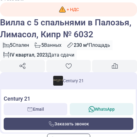
+ НДС
Вилла с 5 спальнями в Палозья,
Лимасол, Кипр № 6032
5
Спален
5
Ванных
230 м²
Площадь
IV квартал, 2023
Дата сдачи
Century 21
Century 21
Email
WhatsApp
Заказать звонок