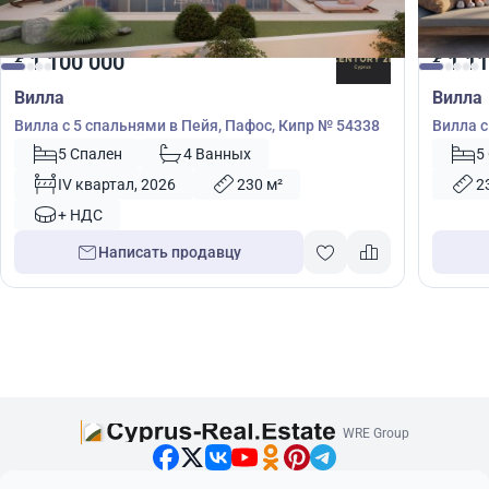
1 100 000
1 11
€
€
Вилла
Вилла
Вилла с 5 спальнями в Пейя, Пафос, Кипр № 54338
Вилла с
23791
5 Спален
4 Ванных
5
IV квартал, 2026
230 м²
2
+ НДС
Написать продавцу
WRE Group