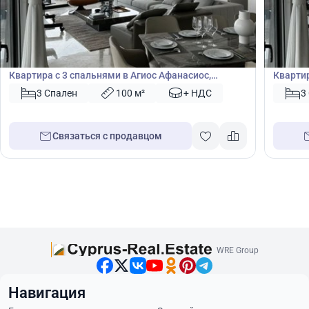
604 393
615
€
€
Квартира
Кварт
Квартира с 3 спальнями в Агиос Афанасиос,
Квартир
Лимасол, Кипр № 45112
Лимасо
3 Спален
100 м²
+ НДС
3
Связаться с продавцом
WRE Group
Навигация