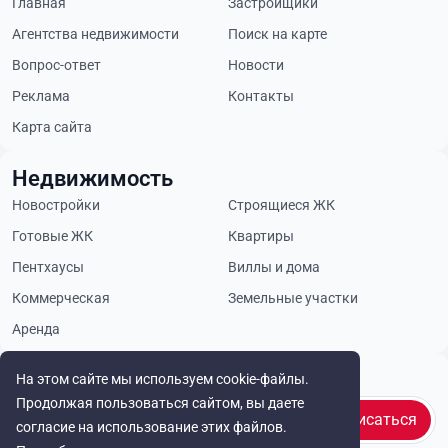
Главная
Застройщики
Агентства недвижимости
Поиск на карте
Вопрос-ответ
Новости
Реклама
Контакты
Карта сайта
Недвижимость
Новостройки
Строящиеся ЖК
Готовые ЖК
Квартиры
Пентхаусы
Виллы и дома
Коммерческая
Земельные участки
Аренда
Будьте в курсе
На этом сайте мы используем cookie-файлы.
Продолжая пользоваться сайтом, вы даете
Подписаться
согласие на использование этих файлов.