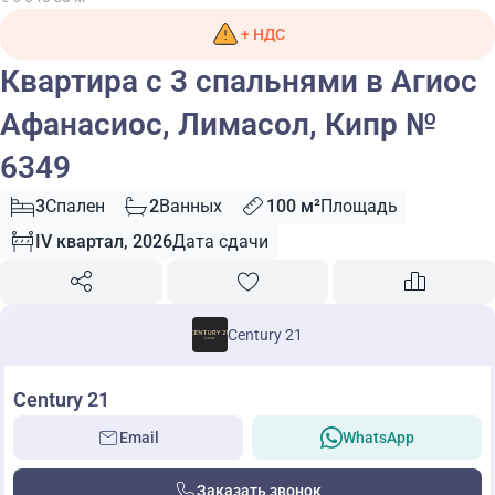
+ НДС
Квартира с 3 спальнями в Агиос
Афанасиос, Лимасол, Кипр №
6349
3
Спален
2
Ванных
100 м²
Площадь
IV квартал, 2026
Дата сдачи
Century 21
Century 21
Email
WhatsApp
Заказать звонок