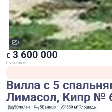
1
3 600 000
€
€ 6 545 за м²
Вилла с 5 спальня
Лимасол, Кипр № 
5
Спален
5
Ванных
550 м²
Площадь