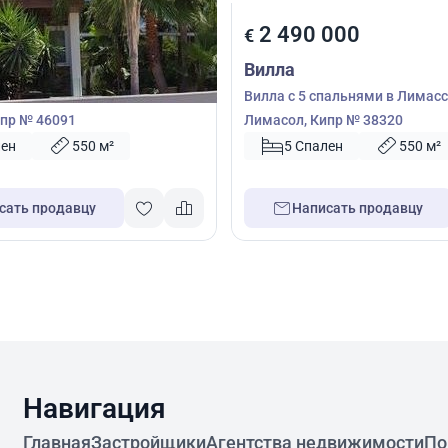
000
2 490 000
€
Вилла
пальнями в Лимассол,
Вилла с 5 спальнями в Лимасс
пр № 46091
Лимасол, Кипр № 38320
лен
550 м²
5 Спален
550 м²
сать продавцу
Написать продавцу
Навигация
Главная
Застройщики
Агентства недвижимости
По