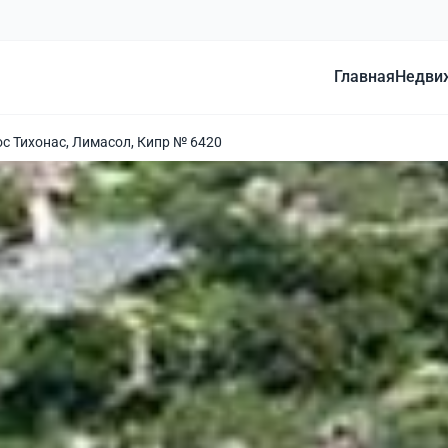
Главная
Недви
ос Тихонас, Лимасол, Кипр № 6420