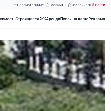
Просмотренные
0
Сравнить
0
Избранное
0
Войти
жимость
Строящиеся ЖК
Аренда
Поиск на карте
Реклама