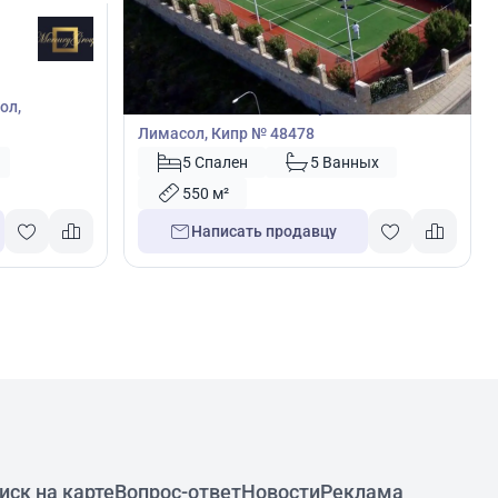
4 890 000
€
Вилла
ол,
Вилла с 5 спальнями в Суни-Занакья,
Лимасол, Кипр № 48478
5 Спален
5 Ванных
550 м²
Написать продавцу
иск на карте
Вопрос-ответ
Новости
Реклама