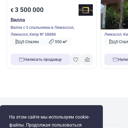
3 500 000
3 000 
€
€
Вилла
Вилла
Вилла с 5 спальнями в Лимассол,
Вилла с 5 с
Лимасол, Кипр № 38886
Лимасол, Ки
5 Спален
550 м²
5 Спа
Написать продавцу
Напи
WRE Group
На этом сайте мы используем cookie-
© Cyprus Realestate 2026. Все права защищены!
файлы. Продолжая пользоваться