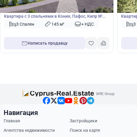
Квартира
Кварт
Квартира с 3 спальнями в Кония, Пафос, Кипр №
Квартир
44846
3 Спален
145 м²
+ НДС
3
Написать продавцу
WRE Group
Навигация
Главная
Застройщики
Агентства недвижимости
Поиск на карте