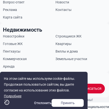
Вопрос-ответ
Новости
Реклама
Контакты
Карта сайта
Недвижимость
Новостройки
Строящиеся ЖК
Готовые ЖК
Квартиры
Пентхаусы
Виллы и дома
Коммерческая
Земельные участки
Аренда
Будьте в курсе
На этом сайте мы используем cookie-файлы.
Продолжая пользоваться сайтом, вы даете
Подписаться
согласие на использование этих файлов.
Подробнее
© Cyprus Realestate 2026. Все права защищены!
Отклонить
Принять
Связаться с нами
Политика конфиденциальности