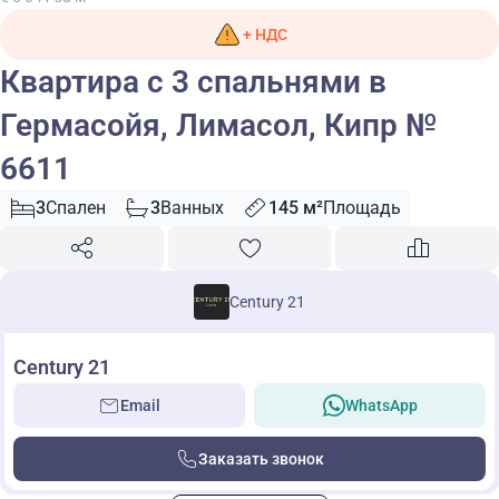
+ НДС
Квартира с 3 спальнями в
Гермасойя, Лимасол, Кипр №
6611
3
Спален
3
Ванных
145 м²
Площадь
Century 21
Century 21
Email
WhatsApp
Заказать звонок