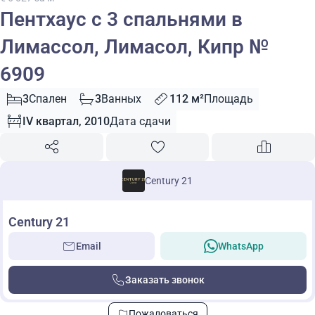
Пентхаус с 3 спальнями в
Лимассол, Лимасол, Кипр №
6909
3
Спален
3
Ванных
112 м²
Площадь
IV квартал, 2010
Дата сдачи
Century 21
Century 21
Email
WhatsApp
Заказать звонок
Пожаловаться