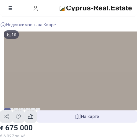
Недвижимость на Кипре
13
На карте
675 000
€
€ 6 027 за м²