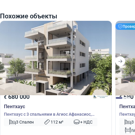
Похожие объекты
Прове
680 000
680
€
€
Пентхаус
Пентх
Пентхаус с 3 спальнями в Агиос Афанасиос,
Пентхау
Лимасол, Кипр № 48556
Лимасо
3 Спален
112 м²
+ НДС
3
I