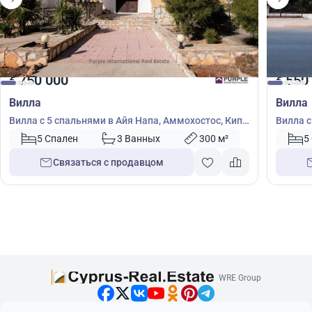
750 000
550
€
€
Вилла
Вилла
Вилла с 5 спальнями в Айя Напа, Аммохостос, Кипр
Вилла с
№ 36208
Кипр №
5 Спален
3 Ванных
300 м²
5
Связаться с продавцом
WRE Group