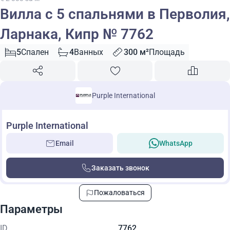
Вилла с 5 спальнями в Перволия,
Ларнака, Кипр № 7762
5
Спален
4
Ванных
300 м²
Площадь
Purple International
Purple International
Email
WhatsApp
Заказать звонок
Пожаловаться
Параметры
ID
7762