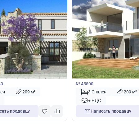
100
1 100 000
€
Вилла
пальнями в Куклия, Пафос,
Вилла с 3 спальнями в Пейя, 
63
№ 45800
лен
209 м²
3 Спален
209 м²
+ НДС
сать продавцу
Написать продавцу