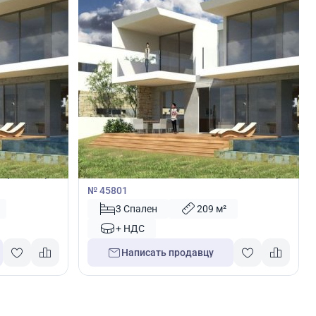
1 100 000
€
Вилла
Пафос, Кипр
Вилла с 3 спальнями в Пейя, Пафос, Кипр
№ 45801
3 Спален
209 м²
+ НДС
Написать продавцу