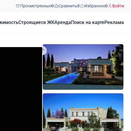
Просмотренные
0
Сравнить
0
Избранное
0
Войти
жимость
Строящиеся ЖК
Аренда
Поиск на карте
Реклама