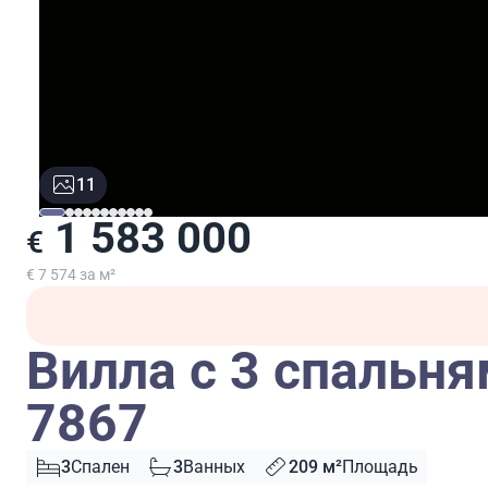
11
1 583 000
€
€ 7 574 за м²
Вилла с 3 спальня
7867
3
Спален
3
Ванных
209 м²
Площадь