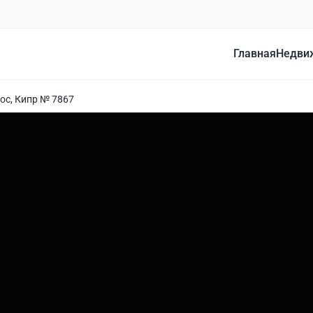
Главная
Недви
ос, Кипр № 7867