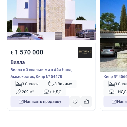
1 570 000
1 711 
€
€
Вилла
Вилла
Вилла с 3 спальнями в Айя Напа,
Вилла с 3 с
Аммохостос, Кипр № 54478
Кипр № 456
3 Спален
3 Ванных
3 Спа
209 м²
+ НДС
+ НДС
Написать продавцу
Напи