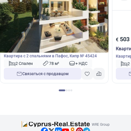
500 000
503
€
€
Квартира
Кварт
Квартира с 2 спальнями в Пафос, Кипр № 45424
Квартир
Лимасо
2 Спален
78 м²
+ НДС
2
Связаться с продавцом
WRE Group