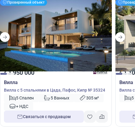
Проверенный объект
Прове
1 950 000
1 10
€
€
Вилла
Вилла
Вилла с 5 спальнями в Цада, Пафос, Кипр № 35324
Вилла с
5 Спален
5 Ванных
305 м²
5
+ НДС
Связаться с продавцом