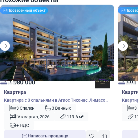
Проверенный объект
Прове
1 080 000
601
€
€
Квартира
Кварт
Квартира с 3 спальнями в Агиос Тихонас, Лимасол,
Квартир
Кипр № 56196
Лимасо
3 Спален
3 Ванных
3
IV квартал, 2026
119.6 м²
1
+ НДС
Написать продавцу