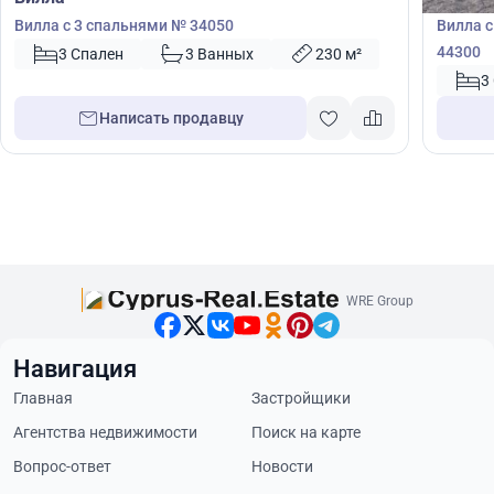
Вилла с 3 спальнями № 34050
Вилла с
44300
3 Спален
3 Ванных
230 м²
3
Написать продавцу
WRE Group
Навигация
Главная
Застройщики
Агентства недвижимости
Поиск на карте
Вопрос-ответ
Новости