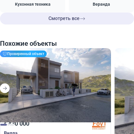
Кухонная техника
Веранда
Смотреть все
Похожие объекты
Проверенный объект
430 000
430
€
€
Вилла
Вилла