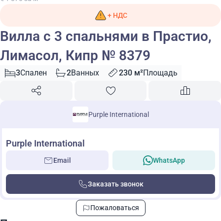
+ НДС
Вилла с 3 спальнями в Прастио,
Лимасол, Кипр № 8379
3
Спален
2
Ванных
230 м²
Площадь
Purple International
Purple International
Email
WhatsApp
Заказать звонок
Пожаловаться