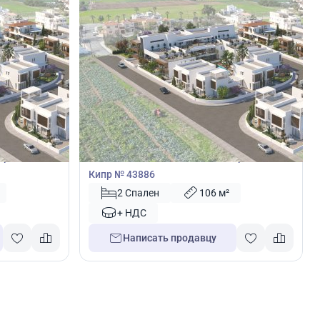
310 000
€
Вилла
арнака,
Вилла с 2 спальнями в Кити, Ларнака,
Кипр № 43886
2 Спален
106 м²
+ НДС
Написать продавцу