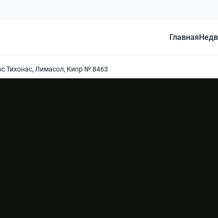
Главная
Недв
ос Тихонас, Лимасол, Кипр № 8463