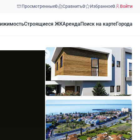
Просмотренные
0
Сравнить
0
Избранное
0
Войти
ижимость
Строящиеся ЖК
Аренда
Поиск на карте
Города