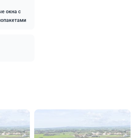
е окна с
лопакетами