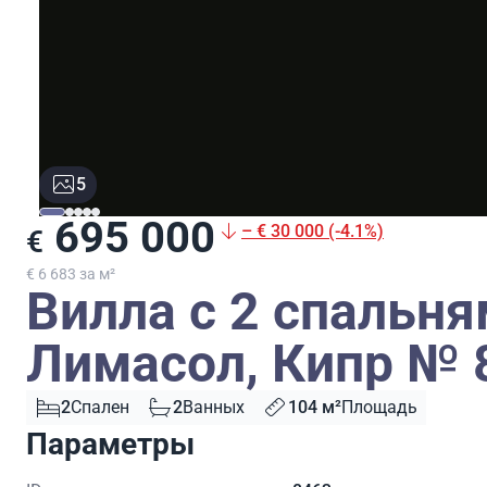
5
695 000
– € 30 000 (-4.1%)
€
€ 6 683 за м²
Вилла с 2 спальня
Лимасол, Кипр № 
2
Спален
2
Ванных
104 м²
Площадь
Параметры