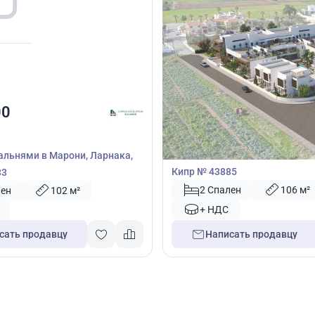
310 000
00
€
Вилла
Вилла с 2 спальнями в Кити, Л
пальнями в Марони, Ларнака,
Кипр № 43885
33
2 Спален
106 м²
лен
102 м²
+ НДС
сать продавцу
Написать продавцу