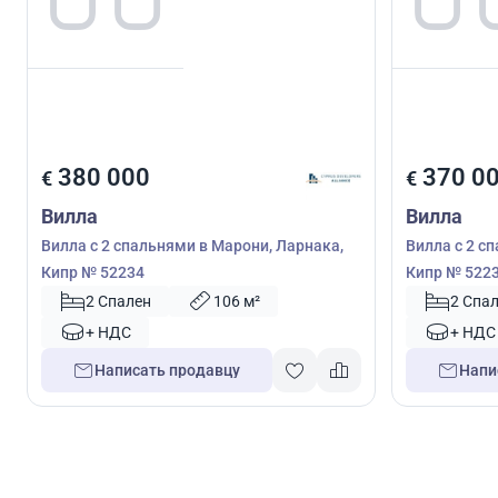
380 000
370 0
€
€
Вилла
Вилла
Вилла с 2 спальнями в Марони, Ларнака,
Вилла с 2 с
Кипр № 52234
Кипр № 522
2 Спален
106 м²
2 Спа
+ НДС
+ НДС
Написать продавцу
Напи