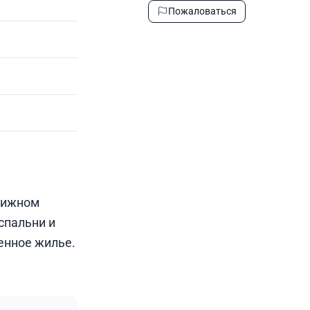
Пожаловаться
стижном
спальни и
енное жилье.