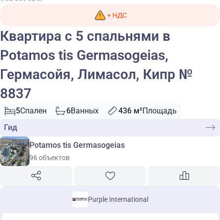
+ НДС
Квартира с 5 спальнями в
Potamos tis Germasogeias,
Гермасойя, Лимасол, Кипр №
8837
5
Спален
6
Ванных
436 м²
Площадь
Гид
Potamos tis Germasogeias
96 объектов
Purple International