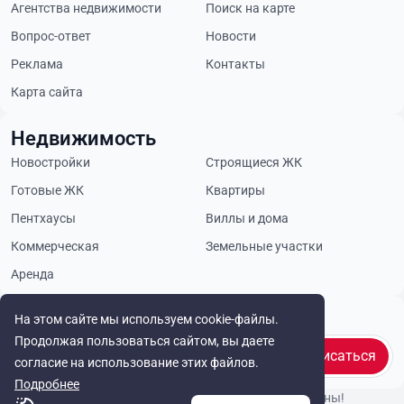
Агентства недвижимости
Поиск на карте
Вопрос-ответ
Новости
Реклама
Контакты
Карта сайта
Недвижимость
Новостройки
Строящиеся ЖК
Готовые ЖК
Квартиры
Пентхаусы
Виллы и дома
Коммерческая
Земельные участки
Аренда
Будьте в курсе
На этом сайте мы используем cookie-файлы.
Продолжая пользоваться сайтом, вы даете
Подписаться
согласие на использование этих файлов.
Подробнее
© Cyprus Realestate 2026. Все права защищены!