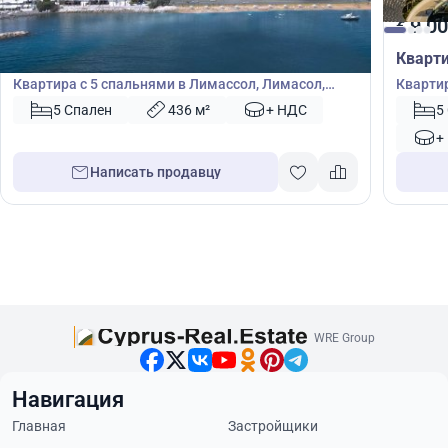
14 100 000
9 00
€
€
Квартира
Кварт
Квартира с 5 спальнями в Лимассол, Лимасол,
Квартир
Кипр № 46129
Кипр №
5 Спален
436 м²
+ НДС
5
+
Написать продавцу
WRE Group
Навигация
Главная
Застройщики