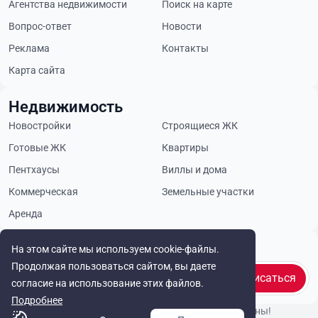
Агентства недвижимости
Поиск на карте
Вопрос-ответ
Новости
Реклама
Контакты
Карта сайта
Недвижимость
Новостройки
Строящиеся ЖК
Готовые ЖК
Квартиры
Пентхаусы
Виллы и дома
Коммерческая
Земельные участки
Аренда
Будьте в курсе
На этом сайте мы используем cookie-файлы.
Продолжая пользоваться сайтом, вы даете
Подписаться
согласие на использование этих файлов.
Подробнее
© Cyprus Realestate 2026. Все права защищены!