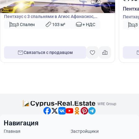
Пентхаус
Пентх
Пентхаус с 3 спальнями в Агиос Афанасиос,
Пентхау
Лимасол, Кипр № 41540
Кипр №
3 Спален
103 м²
+ НДС
3
Связаться с продавцом
WRE Group
Навигация
Главная
Застройщики