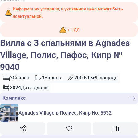
Информация устарела, и указанная цена может быть
неактуальной.
+ НДС
Вилла с 3 спальнями в Agnades
Village, Полис, Пафос, Кипр №
9040
3
Спален
3
Ванных
200.69 м²
Площадь
2024
Дата сдачи
Комплекс
Agnades Village в Полисе, Кипр No. 5532