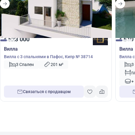
523 000
610
€
€
Вилла
Вилла
Вилла с 3 спальнями в Пафос, Кипр № 38714
Вилла с
№ 5348
3 Спален
201 м²
3
I
+
Связаться с продавцом