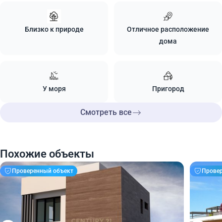
Близко к природе
Отличное расположение
дома
У моря
Пригород
Смотреть все
Похожие объекты
Проверенный объект
Прове