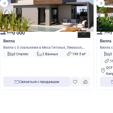
990 000
790
€
€
Вилла
Вилла
Вилла с 3 спальнями в Меса Гитонья, Лимасол,
Вилла с
Кипр № 55362
Пафос,
3 Спален
2 Ванных
199.5 м²
3
1
QCFF
Кип
Связаться с продавцом