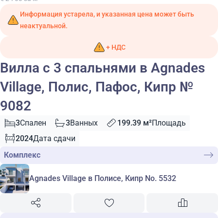
Информация устарела, и указанная цена может быть
неактуальной.
+ НДС
Вилла с 3 спальнями в Agnades
Village, Полис, Пафос, Кипр №
9082
3
Спален
3
Ванных
199.39 м²
Площадь
2024
Дата сдачи
Комплекс
Agnades Village в Полисе, Кипр No. 5532