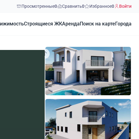
Просмотренные
0
Сравнить
0
Избранное
0
Войти
ижимость
Строящиеся ЖК
Аренда
Поиск на карте
Города