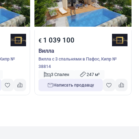
1 039 100
€
Вилла
 Кипр №
Вилла с 3 спальнями в Пафос, Кипр №
38814
3 Спален
247 м²
Написать продавцу