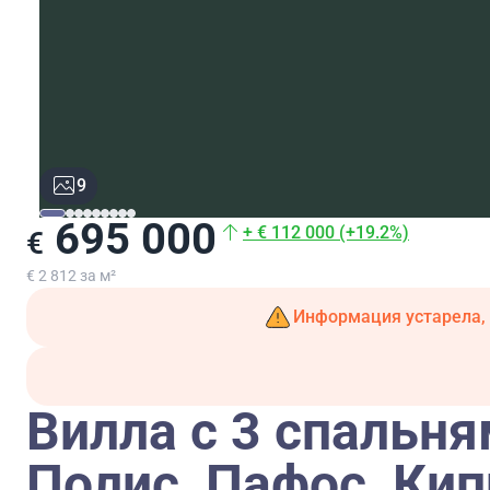
9
695 000
+ € 112 000 (+19.2%)
€
€ 2 812 за м²
Информация устарела, 
Вилла с 3 спальням
Полис, Пафос, Ки