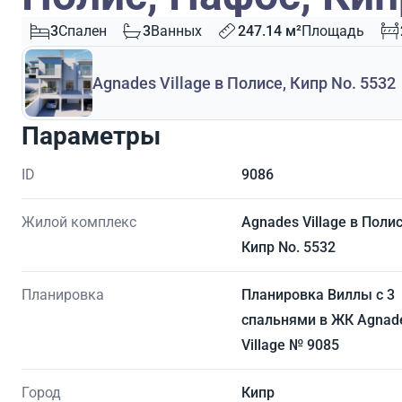
3
Спален
3
Ванных
247.14 м²
Площадь
Agnades Village в Полисе, Кипр No. 5532
Параметры
ID
9086
Жилой комплекс
Agnades Village в Полис
Кипр No. 5532
Планировка
Планировка Виллы с 3
спальнями в ЖК Agnad
Village № 9085
Город
Кипр