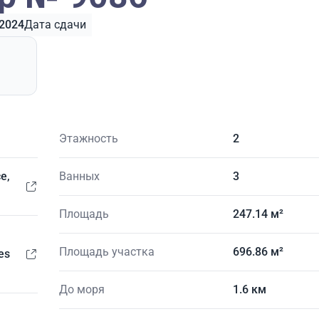
2024
Дата сдачи
Этажность
2
е,
Ванных
3
Площадь
247.14 м²
Площадь участка
696.86 м²
es
До моря
1.6 км