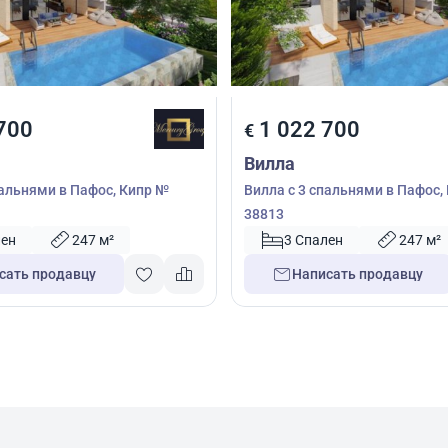
700
1 022 700
€
Вилла
пальнями в Пафос, Кипр №
Вилла с 3 спальнями в Пафос,
38813
лен
247 м²
3 Спален
247 м²
сать продавцу
Написать продавцу