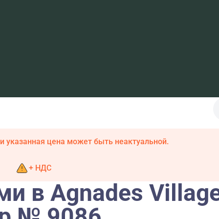
и указанная цена может быть неактуальной.
+ НДС
и в Agnades Village
пр № 9086