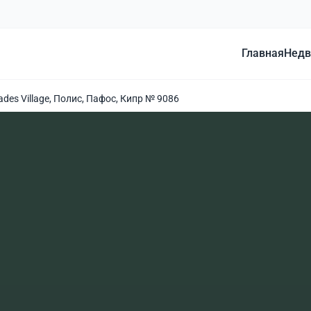
Главная
Недв
des Village, Полис, Пафос, Кипр № 9086