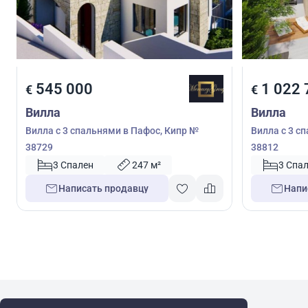
545 000
1 022 
€
€
Вилла
Вилла
Вилла с 3 спальнями в Пафос, Кипр №
Вилла с 3 с
38729
38812
3 Спален
247 м²
3 Спа
Написать продавцу
Напи