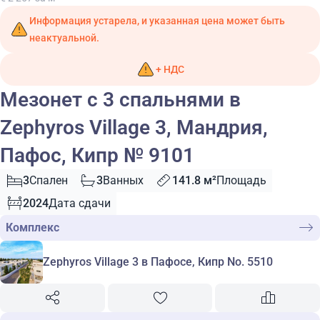
Информация устарела, и указанная цена может быть
неактуальной.
+ НДС
Мезонет с 3 спальнями в
Zephyros Village 3, Мандрия,
Пафос, Кипр № 9101
3
Спален
3
Ванных
141.8 м²
Площадь
2024
Дата сдачи
Комплекс
Zephyros Village 3 в Пафосе, Кипр No. 5510