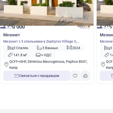
320 000
315
€
€
Мезонет
Мезон
Мезонет с 3 спальнями в Zephyros Village 3,
Мезонет
Мандрия, Пафос, Кипр № 9099
Мандри
3 Спален
3 Ванных
2024
3
141.8 м²
+ НДС
1
QCFF+6HF, Dimitriou Mavrogenous, Paphos 8047,
QCFF
Кипр
Кип
Связаться с продавцом