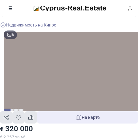
Недвижимость на Кипре
6
На карте
320 000
€
€ 2 257 за м²